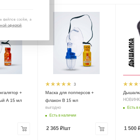
 файлов cookie, а
ной офертой
.
3
нгалятор +
Маска для попперсов +
Дышалк
НОВИНК
ый А 15 мл
флакон B 15 мл
выгодно
Есть в
Есть в наличии
2 365
₽
/шт
1 500