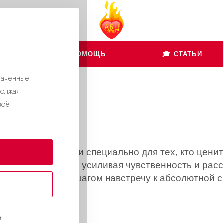
👨🏻‍💻 ПОМОЩЬ
🎓 СТАТЬИ
наченные
должая
воё
сами, созданными специально для тех, кто ценит
го использования, усиливая чувственность и рас
вдох становится шагом навстречу к абсолютной с
е