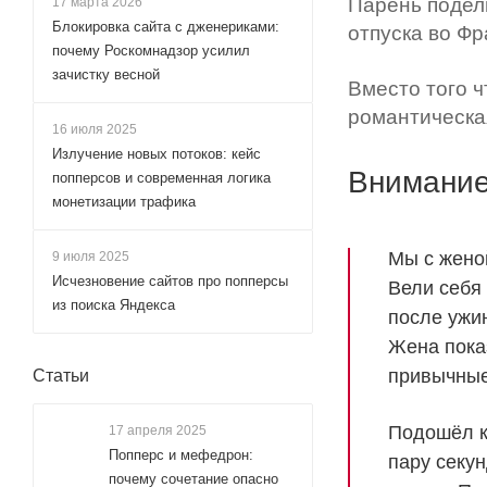
Парень подели
17 марта 2026
Блокировка сайта с дженериками:
отпуска во Фр
почему Роскомнадзор усилил
зачистку весной
Вместо того ч
романтическая
16 июля 2025
Излучение новых потоков: кейс
Внимание
попперсов и современная логика
монетизации трафика
Мы с жено
9 июля 2025
Исчезновение сайтов про попперсы
Вели себя 
из поиска Яндекса
после ужин
Жена пока
привычные 
Статьи
Подошёл к 
17 апреля 2025
Попперс и мефедрон:
пару секун
почему сочетание опасно