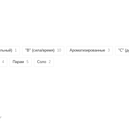
ильный)
1
"B" (сила/время)
10
Ароматизированные
3
"C" (д
4
Парам
5
Соло
2
У