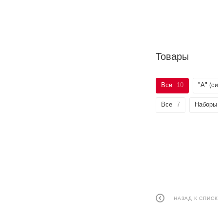
Товары
Все
10
"А" (с
Все
7
Наборы
НАЗАД К СПИСК