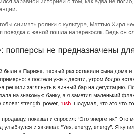
лся забавной историей о том, как едва не погиб
анции.
тобы снимать ролики о культуре, Мэттью Хирл нео
 поездка с женой пошла наперекосяк. Ведь он сл
: попперсы не предназначены для
й были в Париже, первый раз оставили сына дома и
примерно: в постели уже к десяти, утром бодро вст
а решили заглянуть в винный бар на дегустацию. По 
зала на знакомую банку, а я заметил маленький фла
слова: strength, power,
rush
. Подумал, что это что-т
продавцу, показал и спросил: “Это энергетик? Это м
д улыбнулся и закивал: “Yes, energy, energy”. Я куп