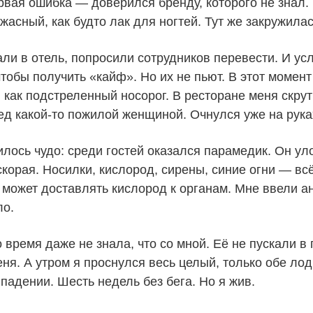
вая ошибка — доверился бренду, которого не знал. 
жасный, как будто лак для ногтей. Тут же закружилас
ли в отель, попросили сотрудников перевести. И ус
тобы получить «кайф». Но их не пьют. В этот момент 
 как подстреленный носорог. В ресторане меня скрут
ед какой-то пожилой женщиной. Очнулся уже на рука
илось чудо: среди гостей оказался парамедик. Он у
корая. Носилки, кислород, сирены, синие огни — всё
 может доставлять кислород к органам. Мне ввели 
ло.
 время даже не знала, что со мной. Её не пускали в
еня. А утром я проснулся весь целый, только обе 
падении. Шесть недель без бега. Но я жив.