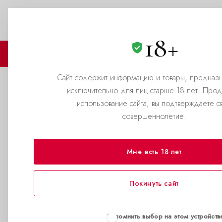
Новосибирск
+7 (383)312-69-63
ЗАКАЗАТЬ ЗВОНОК
18+
🏪 МАГАЗИНЫ
🛒 КАТАЛОГ
Сайт содержит информацию и товары, предназ
исключительно для лиц старше 18 лет. Про
Британец случайно выпил п
использование сайта, вы подтверждаете с
совершеннолетие.
—
—
Главная страница
Блог
Британец случайно выпил попперс
Мне есть 18 лет
Покинуть сайт
Запомнить выбор на этом устройств