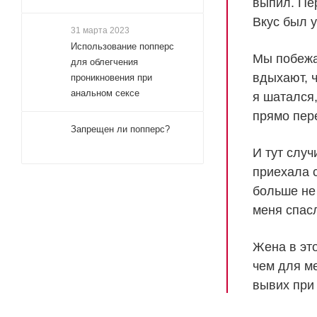
выпил. Пер
Вкус был у
31 марта 2023
Использование попперс
Мы побежа
для облегчения
вдыхают, ч
проникновения при
анальном сексе
я шатался,
прямо пер
Запрещен ли попперс?
И тут случ
приехала с
больше не
меня спас
Жена в это
чем для м
вывих при 